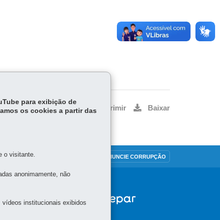
ouTube para exibição de
Voltar
Início
Imprimir
Baixar
tamos os cookies a partir das
o visitante.
MAPA DO SITE
DENUNCIE CORRUPÇÃO
tadas anonimamente, não
vídeos institucionais exibidos