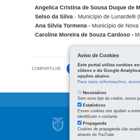
Angelica Cristina de Sousa Duque de 
Selso da Silva
- Município de Lunardelli
Ana Silvia Tormena -
Município de Nova
Caroline Moreira de Souza Cardoso -
M
Aviso de Cookies
Este portal utiliza cookies 
COMPARTILHE:
Fa
vídeos e do Google Analytics
opções abaixo.
ce
Tw
Para mais informações, acess
bo
itt
ok
Necessários
er
Sem esse tipo de cookie, nosso po
Estatísticos
Esses cookies nos ajudam a enten
Navegação
identificam o visitante.
CONTROLADORIA 
Propaganda
principal
Cookies de propaganda são usados 
Rua Mateus Leme, nº 2018
através do YouTube.
MAPA