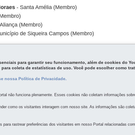
Moraes
- Santa Amélia (Membro)
 (Membro)
 Aliança (Membro)
unicípio de Siqueira Campos (Membro)
essenciais para garantir seu funcionamento, além de cookies do Y
 para coleta de estatísticas de uso. Você pode escolher como tra
e nossa Política de Privacidade.
rtal não funciona plenamente. Esses cookies não coletam informações sobre 
der como os visitantes interagem com nosso site. As informações são cole
GERAL DO ESTADO
para rastrear preferências dos visitantes em nosso Portal relacionadas com 
 - Centro Cívico
-
80530-010
-
Curitiba
-
PR