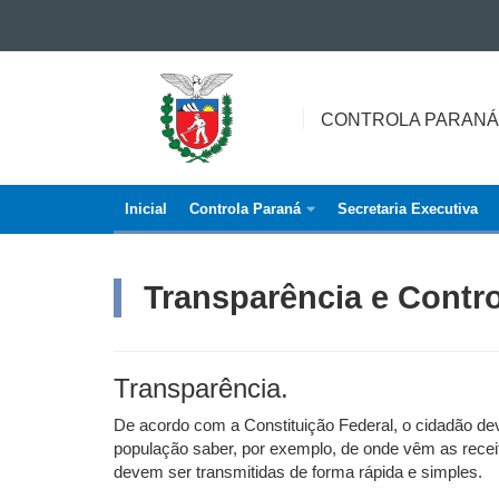
Ir para o conteúdo
CONTROLA
Ir para a navegação
PARANÁ
Ir para a busca
CONTROLA PARANÁ
Mapa do site
Inicial
Controla Paraná
Secretaria Executiva
Navegação
principal
Transparência e Contro
Transparência.
De acordo com a Constituição Federal, o cidadão dev
população saber, por exemplo, de onde vêm as recei
devem ser transmitidas de forma rápida e simples.