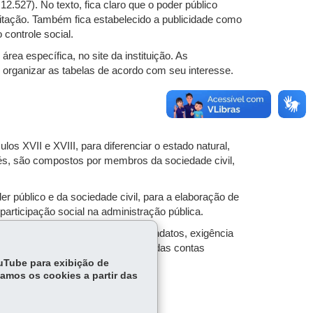
2.527). No texto, fica claro que o poder público
citação. Também fica estabelecido a publicidade como
 controle social.
ea específica, no site da instituição. As
e organizar as tabelas de acordo com seu interesse.
os XVII e XVIII, para diferenciar o estado natural,
iés, são compostos por membros da sociedade civil,
r público e da sociedade civil, para a elaboração de
articipação social na administração pública.
, possibilidade de revogação de mandatos, exigência
inguagem simples, o funcionamento das contas
ouTube para exibição de
tamos os cookies a partir das