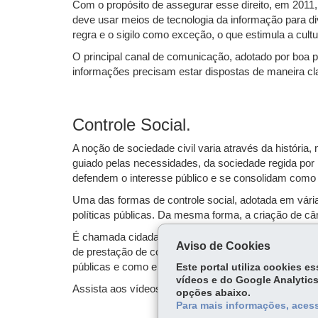
Com o propósito de assegurar esse direito, em 2011, 
deve usar meios de tecnologia da informação para di
regra e o sigilo como exceção, o que estimula a cult
O principal canal de comunicação, adotado por boa pa
informações precisam estar dispostas de maneira clar
Controle Social.
A noção de sociedade civil varia através da história,
guiado pelas necessidades, da sociedade regida por 
defendem o interesse público e se consolidam como in
Uma das formas de controle social, adotada em várias
políticas públicas. Da mesma forma, a criação de câ
É chamada cidadania ativa aquela que conta com meca
Aviso de Cookies
de prestação de contas etc. Com o objetivo de estim
públicas e como elas se apresentam.
Este portal utiliza cookies 
vídeos e do Google Analytics
Assista aos vídeos
opções abaixo.
Para mais informações, acess