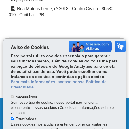
Rua Mateus Leme, nº 2018 - Centro Cívico - 80530-
010 - Curitiba – PR
Aviso de Cookies
COMPARTILHE:
Este portal utiliza cookies essenciais para garantir
Fa
W
seu funcionamento, além de cookies do YouTube para
ce
ha
exibição de vídeos e do Google Analytics para coleta
Tw
de estatísticas de uso. Você pode escolher como
bo
ts
Voltar
Início
Imprimir
Baixar
tratamos os cookies a partir das opções abaixo.
itt
ok
Ap
Para mais informações, acesse nossa Política de
er
p
Privacidade.
Necessários
Sem esse tipo de cookie, nosso portal não funciona
DENUNCIE CORRUPÇÃO
plenamente. Esses cookies não coletam informações sobre o
visitante.
Estatísticos
MAPA DO SITE
Esses cookies nos ajudam a entender como os visitantes